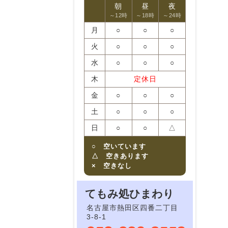
朝
昼
夜
～12時
～18時
～24時
月
○
○
○
火
○
○
○
水
○
○
○
木
定休日
金
○
○
○
土
○
○
○
日
○
○
△
○ 空いています
△ 空きあります
× 空きなし
てもみ処ひまわり
名古屋市熱田区四番二丁目
3-8-1