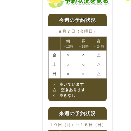
８月７日（金曜日）
朝
昼
夜
～12時
～18時
～24時
金
○
○
△
土
○
○
△
日
○
○
△
○ 空いています
△ 空きあります
× 空きなし
１０日（月）～１６日（日）