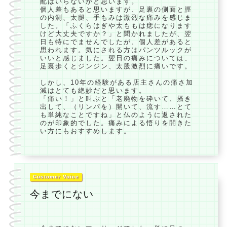
配はいらないかと思います。
個人差もあると思いますが、足裏の側面と脛
の内測、太腿、手もみは激烈な痛みを感じま
した。「ふくらはぎや太ももは痣になります
けど大丈夫ですか？」と聞かれましたが、翌
日も特にでませんでしたが、個人差があると
思われます。気にされる方はパンツルックが
いいと感じました。翌日の痛みについては、
足裏歩くとジンジン、太股激烈に痛いです。
しかし、10年の経験がある店主さんの痛さ加
減はとても絶妙だと思います。
「痛い！」と叫ぶと「老廃物を砕いて、掻き
出して、（リンパを）開いて、流す……とて
も単純なことですね」と仏のように返された
のが印象的でした。痛みによる悟りを開きた
い方にもおすすめします。
Customer Voice
今までにない