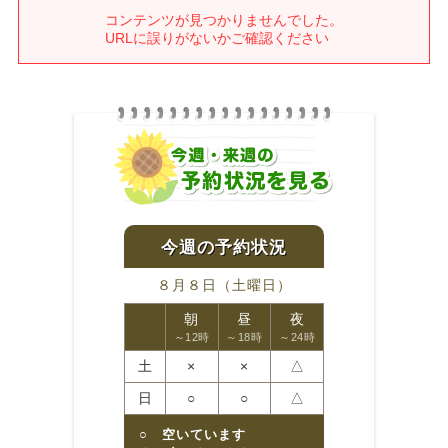
８月８日（土曜日）
朝
昼
夜
～12時
～18時
～24時
土
×
×
△
日
○
○
△
○ 空いています