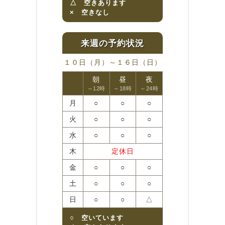
△ 空きあります
× 空きなし
１０日（月）～１６日（日）
朝
昼
夜
～12時
～18時
～24時
月
○
○
○
火
○
○
○
水
○
○
○
木
定休日
金
○
○
○
土
○
○
○
日
○
○
△
○ 空いています