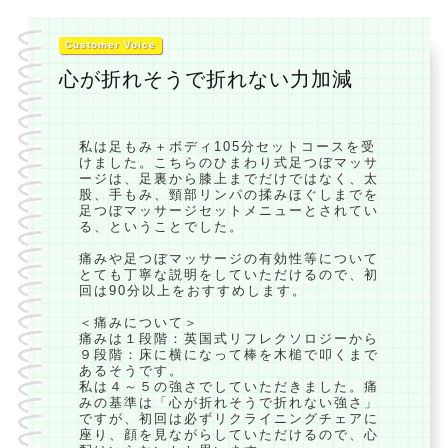
Customer Voice
心が折れそうで折れない力加減
私は足もみ＋ボディ105分セットコースを受
けました。こちらのひまわり式足つぼマッサ
ージは、足裏から膝上までだけではなく、太
股、手もみ、頸部リンパの揉みほぐしまでを
足つぼマッサージセットメニューとされてい
る、ということでした。
痛みや足つぼマッサージの有効性等について
とても丁寧な説明をしていただけるので、初
回は90分以上をおすすめします。
＜痛みについて＞
痛みは１段階：英国式リフレクソロジーから
９段階：床に横になって棒を木槌で叩くまで
あるそうです。
私は４～５の強さでしていただきました。痛
みの基準は「心が折れそうで折れない強さ」
ですが、初回は必ずリクライニングチェアに
座り、顔を見ながらしていただけるので、心