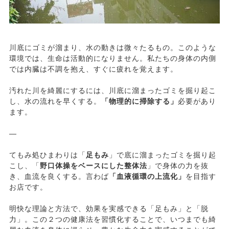
川底にゴミが溜まり、水の動きは微々たるもの。このような
環境では、生命は活動的になりません。私たちの身体の内側
では内臓は不調を抱え、すぐに疲れを覚えます。
汚れた川を綺麗にするには、川底に溜まったゴミを掘り起こ
し、水の流れを早くする。
「物理的に掃除する」
必要があり
ます。
—
てもみ処ひまわりは「
足もみ
」で底に溜まったゴミを掘り起
こし、「
野口体操をベースにした整体法
」で身体の力を抜
き、血流を良くする。言わば
「血液循環の上流化」
を目指す
お店です。
明快な理論と方法で、効果を実感できる「足もみ」と「脱
力」。この２つの健康法を習慣化することで、いつまでも綺