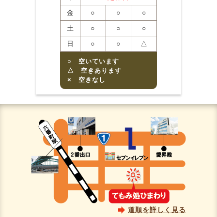
金
○
○
○
土
○
○
○
日
○
○
△
○ 空いています
△ 空きあります
× 空きなし
道順を詳しく見る