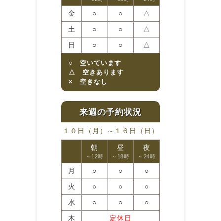
金
○
○
△
土
○
○
△
日
○
○
△
○ 空いています
△ 空きあります
× 空きなし
１０日（月）～１６日（日）
朝
昼
夜
～12時
～18時
～24時
月
○
○
○
火
○
○
○
水
○
○
○
木
定休日