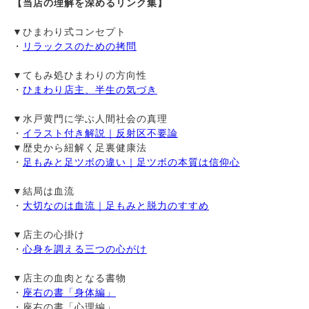
【当店の理解を深めるリンク集】
▼ひまわり式コンセプト
・
リラックスのための拷問
▼てもみ処ひまわりの方向性
・
ひまわり店主、半生の気づき
▼水戸黄門に学ぶ人間社会の真理
・
イラスト付き解説｜反射区不要論
▼歴史から紐解く足裏健康法
・
足もみと足ツボの違い｜足ツボの本質は信仰心
▼結局は血流
・
大切なのは血流｜足もみと脱力のすすめ
▼店主の心掛け
・
心身を調える三つの心がけ
▼店主の血肉となる書物
・
座右の書「身体編」
・座右の書「心理編」